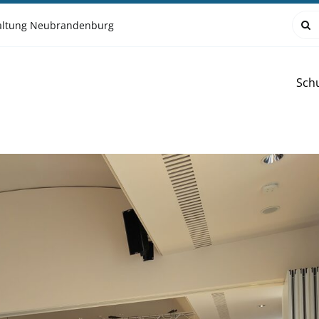
Such
waltung Neubrandenburg
nach
Sch