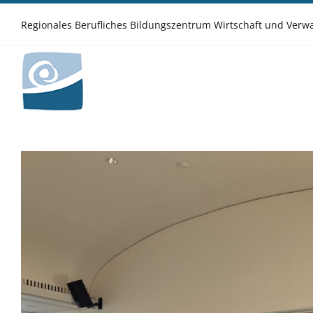
Zum
Inhalt
Regionales Berufliches Bildungszentrum Wirtschaft und Ver
springen
Zeige
grösseres
Bild