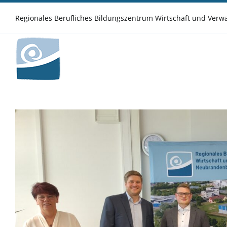
Zum
Inhalt
Regionales Berufliches Bildungszentrum Wirtschaft und Ver
springen
Zeige
grösseres
Bild