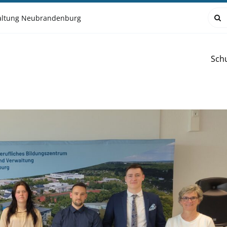
Such
waltung Neubrandenburg
nach
Sch