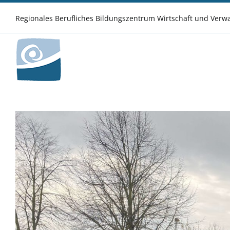
Zum
Inhalt
Regionales Berufliches Bildungszentrum Wirtschaft und Ver
springen
Zeige
grösseres
Bild