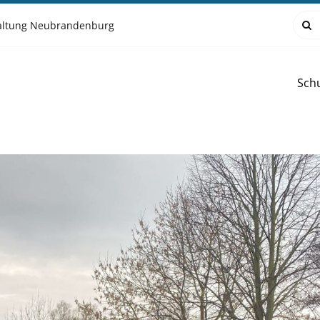
Such
waltung Neubrandenburg
nach
Sch