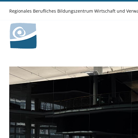
Zum
Inhalt
Regionales Berufliches Bildungszentrum Wirtschaft und Ver
springen
Zeige
grösseres
Bild