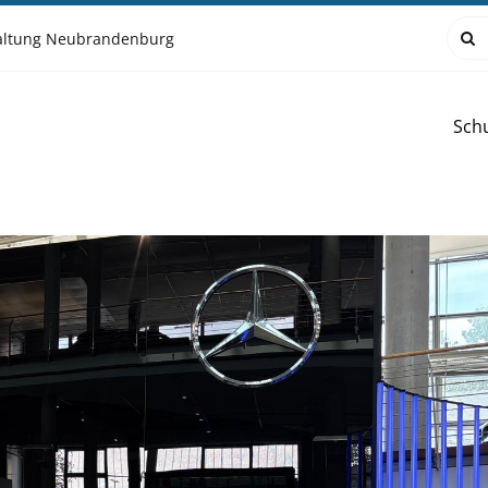
Such
waltung Neubrandenburg
nach
Sch